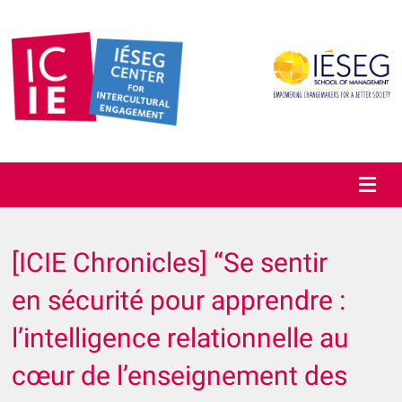
IÉSEG’s
ICIE
centre of
excellence in
intercultural
[ICIE Chronicles] “Se sentir
en sécurité pour apprendre :
l’intelligence relationnelle au
cœur de l’enseignement des