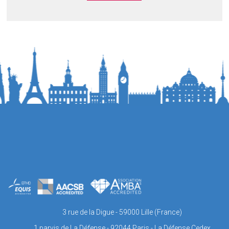
3 rue de la Digue - 59000 Lille (France)
1 parvis de La Défense - 92044 Paris - La Défense Cedex